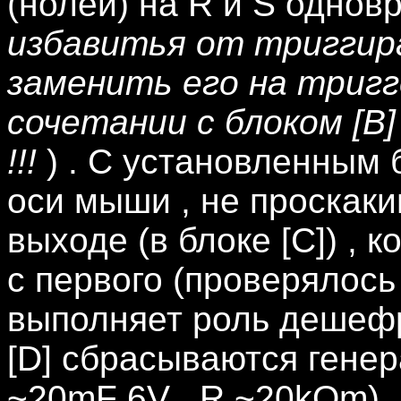
(нолей) на R и S однов
избавитья от триггира
заменить его на тригг
сочетании с блоком [B
!!!
) .
С установленным б
оси мыши , не проскаки
выходе (в блоке [C]) , 
с первого (проверялось
выполняет роль дешефр
[D] сбрасываются генер
~20mF 6V , R ~20kOm) ,