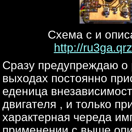
Схема с и опис
http://ru3ga.q
Сразу предупреждаю о 
выходах постоянно при
еденица внезависимост
двигателя , и только п
характерная череда имп
применении с выше оп