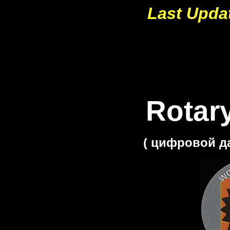
Last
Upda
Rotar
( цифровой да