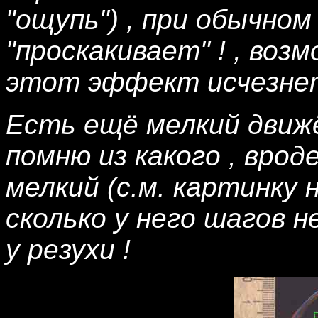
"ощупь") , при обычном
"проскакивает" ! , воз
этот эффект исчезнет
Есть ещё мелкий движё
помню из какого , вро
мелкий (с.м. картинку 
сколько у него шагов н
у резухи !