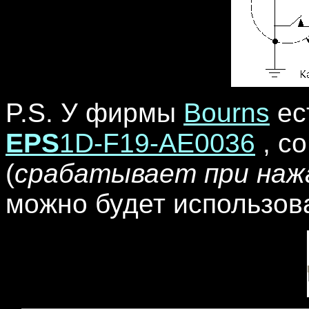
P.S. У фирмы
Bourns
ес
EPS
1D-F19-AE0036
, с
(
срабатывает при наж
можно будет использова