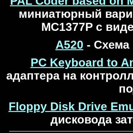
PAL Coder based on M
миниатюрный
в
ари
MC1377P с виде
A520
- Схема 
PC Keyboard to A
адаптера на контрол
по
Floppy Disk Drive Emu
дисковода зат